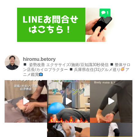
hiromu.betory
姿勢改善 エクササイズ/施術/豆知識30秒発信
整体サロ
ン店長/カイロプラクター
兵庫県在住(31)グルメ巡り
ア
ニメ鑑賞