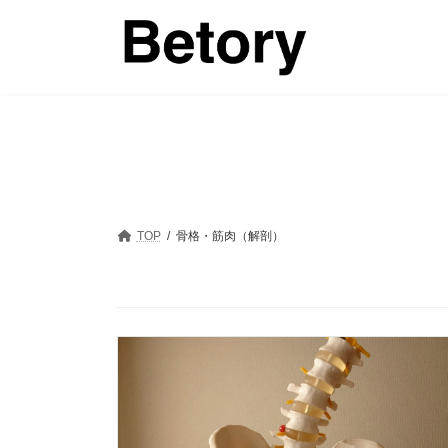
コ
ナ
ン
ビ
テ
ゲ
ン
ー
ツ
シ
へ
ョ
ス
ン
キ
に
ッ
移
プ
動
TOP
骨格・筋肉（解剖）