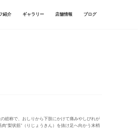
フ紹介
ギャラリー
店舗情報
ブログ
状の総称で、おしりから下肢にかけて痛みやしびれが
筋肉“梨状筋”（りじょうきん）を抜け足へ向かう末梢