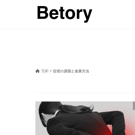
コ
ナ
ン
ビ
テ
ゲ
ン
ー
ツ
シ
へ
ョ
ス
ン
キ
に
ッ
移
プ
動
TOP
症状の原因と改善方法