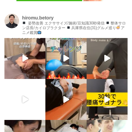
hiromu.betory
姿勢改善 エクササイズ/施術/豆知識30秒発信
整体サロ
ン店長/カイロプラクター
兵庫県在住(31)グルメ巡り
ア
ニメ鑑賞