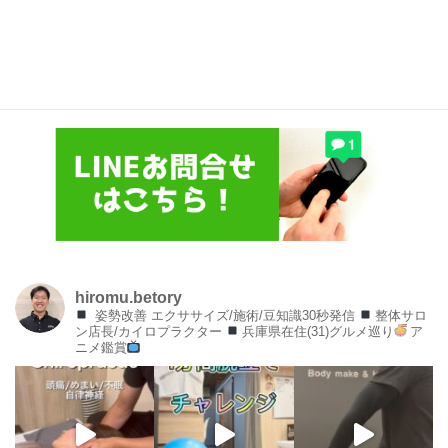
hiromu.betory
姿勢改善 エクササイズ/施術/豆知識30秒発信
整体サロ
ン店長/カイロプラクター
兵庫県在住(31)グルメ巡り
ア
ニメ鑑賞