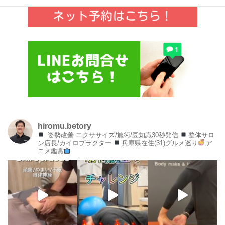
hiromu.betory
姿勢改善 エクササイズ/施術/豆知識30秒発信
整体サロ
ン店長/カイロプラクター
兵庫県在住(31)グルメ巡り
ア
ニメ鑑賞